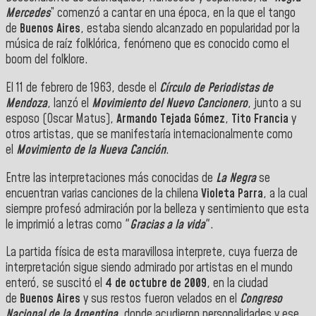
Mercedes
” comenzó a cantar en una época, en la que el tango
de
Buenos Aires
, estaba siendo alcanzado en popularidad por la
música de raíz folklórica, fenómeno que es conocido como el
boom del folklore.
El 11 de febrero de 1963, desde el
Círculo de Periodistas de
Mendoza
, lanzó el
Movimiento del Nuevo Cancionero
, junto a su
esposo (Oscar Matus),
Armando Tejada Gómez
,
Tito Francia
y
otros artistas, que se manifestaría internacionalmente como
el
Movimiento de la Nueva Canción
.
Entre las interpretaciones más conocidas de
La Negra
se
encuentran varias canciones de la chilena
Violeta Parra
, a la cual
siempre profesó admiración por la belleza y sentimiento que esta
le imprimió a letras como "
Gracias a la vida
".
La partida física de esta maravillosa interprete, cuya fuerza de
interpretación sigue siendo admirado por artistas en el mundo
enteró, se suscitó el
4 de octubre de 2009
, en la ciudad
de
Buenos Aires
y sus restos fueron velados en el
Congreso
Nacional de la Argentina
, donde acudieron personalidades y ese