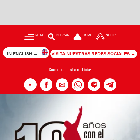
MENÚ
BUSCAR
HOME
SUBIR
IN ENGLISH →
VISITA NUESTRAS REDES SOCIALES →
Comparte esta noticia: