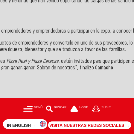
roes y heroínas que han venido soportando las cargas de las sancion
os emprendedores y emprendedoras a participar en la expo, a conocer
uctos de emprendedores y convertirlo en uno de sus proveedores, lo 
re riqueza, bienestar y que se traduzca a favor de las familias.
ones
Plaza Real y Plaza Caracas,
están invitados para que participen 
gran ganar-ganar. Sabrán de nosotros”, finalizó
Camacho.
MENÚ
BUSCAR
HOME
SUBIR
IN ENGLISH →
VISITA NUESTRAS REDES SOCIALES →