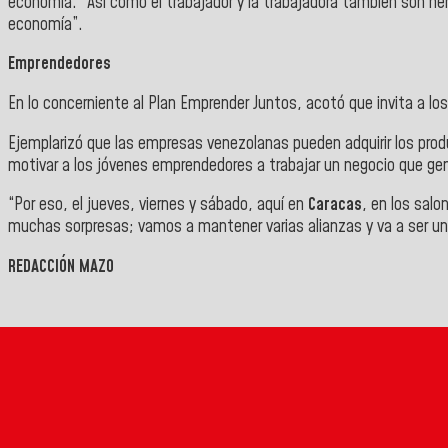
economía. “Así como el trabajador y la trabajadora también son hé
economía”.
Emprendedores
En lo concerniente al Plan Emprender Juntos, acotó que invita a l
Ejemplarizó que las empresas venezolanas pueden adquirir los prod
motivar a los jóvenes emprendedores a trabajar un negocio que gene
“Por eso, el jueves, viernes y sábado, aquí en
Caracas
, en los sal
muchas sorpresas; vamos a mantener varias alianzas y va a ser un 
REDACCIÓN MAZO