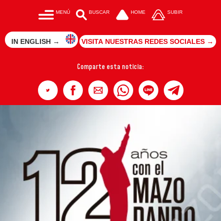
MENÚ
BUSCAR
HOME
SUBIR
IN ENGLISH →
VISITA NUESTRAS REDES SOCIALES →
Comparte esta noticia: