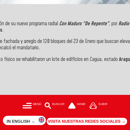
ón de su nuevo programa radial
Con Maduro “De Repente”
, por
Radio
as
.
de fachada y arreglo de 120 bloques del 23 de Enero
que buscan elevar
recalcó el mandatario.
 físico se rehabilitaron un lote de edificios en Cagua, estado
Arag
MENÚ
BUSCAR
HOME
SUBIR
IN ENGLISH →
VISITA NUESTRAS REDES SOCIALES →