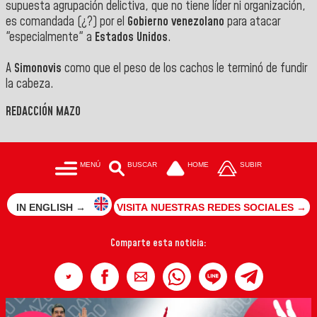
supuesta agrupación delictiva, que no tiene líder ni organización,
es comandada (¿?) por el
Gobierno venezolano
para atacar
"especialmente" a
Estados Unidos
.
A
Simonovis
como que el peso de los cachos le terminó de fundir
la cabeza.
REDACCIÓN MAZO
MENÚ
BUSCAR
HOME
SUBIR
IN ENGLISH →
VISITA NUESTRAS REDES SOCIALES →
Comparte esta noticia: