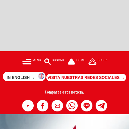
MENÚ
BUSCAR
HOME
SUBIR
IN ENGLISH →
VISITA NUESTRAS REDES SOCIALES →
Comparte esta noticia: