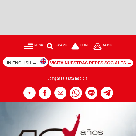
MENÚ
BUSCAR
HOME
SUBIR
IN ENGLISH →
VISITA NUESTRAS REDES SOCIALES →
Comparte esta noticia: