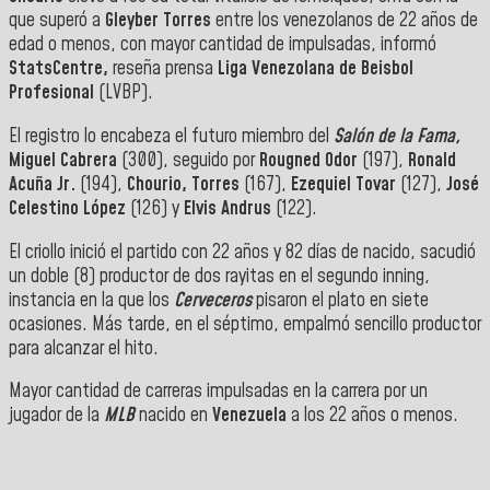
que superó a
Gleyber Torres
entre los venezolanos de 22 años de
edad o menos, con mayor cantidad de impulsadas, informó
StatsCentre,
reseña prensa
Liga Venezolana de Beisbol
Profesional
(LVBP).
El registro lo encabeza el futuro miembro del
Salón de la Fama,
Miguel Cabrera
(300), seguido por
Rougned Odor
(197),
Ronald
Acuña Jr.
(194),
Chourio, Torres
(167),
Ezequiel Tovar
(127),
José
Celestino López
(126) y
Elvis Andrus
(122).
El criollo inició el partido con 22 años y 82 días de nacido, sacudió
un doble (8) productor de dos rayitas en el segundo inning,
instancia en la que los
Cerveceros
pisaron el plato en siete
ocasiones. Más tarde, en el séptimo, empalmó sencillo productor
para alcanzar el hito.
Mayor cantidad de carreras impulsadas en la carrera por un
jugador de la
MLB
nacido en
Venezuela
a los 22 años o menos.