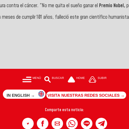
ura contra el cáncer. "No me quita el sueño ganar el
Premio Nobel,
pe
os meses de cumplir 101 años, falleció este gran científico humanis
MENÚ
BUSCAR
HOME
SUBIR
IN ENGLISH →
VISITA NUESTRAS REDES SOCIALES →
Comparte esta noticia: