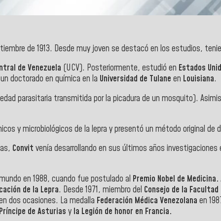
septiembre de 1913. Desde muy joven se destacó en los estudios, t
ntral de Venezuela
(UCV). Posteriormente, estudió en
Estados Uni
 un doctorado en química en la
Universidad de Tulane
en
Louisiana
.
dad parasitaria transmitida por la picadura de un mosquito). Asimi
s y microbiológicos de la lepra y presentó un método original de dif
ias,
Convit
venía desarrollando en sus últimos años investigaciones 
l mundo en 1988, cuando fue postulado al
Premio Nobel de Medicina.
cación de la Lepra
. Desde 1971, miembro del
Consejo de la Facultad
en dos ocasiones. La medalla
Federación Médica Venezolana
en 1987
Príncipe de Asturias
y
la Legión de honor en Francia.