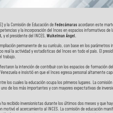
S) y la Comisión de Educación de
Fedecámaras
acordaron este martes,
etencias y la incorporación del Inces en espacios informativos de l
l,
y el presidente del INCES,
Wuikelman Ángel.
 ampliación permanente de su currículo, con base en los parámetros i
 real la actividad y estadísticas del Inces en todo el país. El presi
l trabajo.
staron la intención de contribuir con los espacios de formación del
enezuela e insistió en que el Inces egresa personal altamente cap
ntre los cuales la educación ocupa los primeros lugares. La comisión
 uno de los más importantes y con mayores expectativas de inversión 
a ha recibido inversionistas durante los últimos dos meses y que hay
zón motivó el acercamiento al
INCES
. La comisión de educación manif