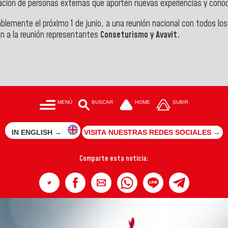
ración de personas externas que aporten nuevas experiencias y cono
lemente el próximo 1 de junio, a una reunión nacional con todos los
n a la reunión representantes
Conseturismo y Avavit.
MENÚ
BUSCAR
HOME
SUBIR
IN ENGLISH →
VISITA NUESTRAS REDES SOCIALES →
Comparte esta noticia: