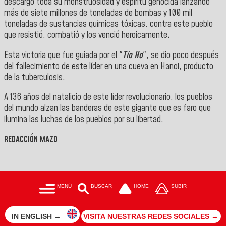
descargó toda su monstruosidad y espíritu genocida lanzando
más de siete millones de toneladas de bombas y 100 mil
toneladas de sustancias químicas tóxicas, contra este pueblo
que resistió, combatió y los venció heroicamente.
Esta victoria que fue guiada por el "
Tío Ho
", se dio poco después
del fallecimiento de este líder en una cueva en Hanoi, producto
de la tuberculosis.
A 136 años del natalicio de este líder revolucionario, los pueblos
del mundo alzan las banderas de este gigante que es faro que
ilumina las luchas de los pueblos por su libertad.
REDACCIÓN MAZO
MENÚ
BUSCAR
HOME
SUBIR
IN ENGLISH →
VISITA NUESTRAS REDES SOCIALES →