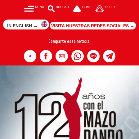
MENÚ
BUSCAR
HOME
SUBIR
IN ENGLISH →
VISITA NUESTRAS REDES SOCIALES →
Comparte esta noticia: