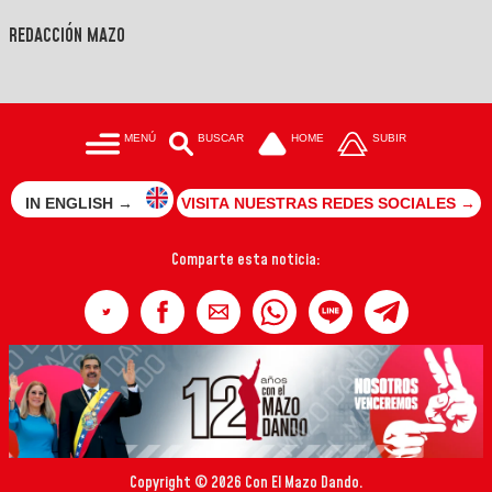
REDACCIÓN MAZO
MENÚ
BUSCAR
HOME
SUBIR
IN ENGLISH →
VISITA NUESTRAS REDES SOCIALES →
Comparte esta noticia:
Copyright © 2026 Con El Mazo Dando.