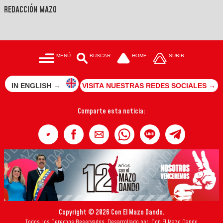
REDACCIÓN MAZO
MENÚ
BUSCAR
HOME
SUBIR
IN ENGLISH →
VISITA NUESTRAS REDES SOCIALES →
Comparte esta noticia:
Copyright © 2026 Con El Mazo Dando.
Todos Los Derechos Reservados. Desarrollado por: Con El Mazo Dando