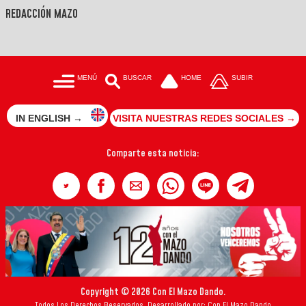
REDACCIÓN MAZO
MENÚ
BUSCAR
HOME
SUBIR
IN ENGLISH →
VISITA NUESTRAS REDES SOCIALES →
Comparte esta noticia:
Copyright © 2026 Con El Mazo Dando.
Todos Los Derechos Reservados. Desarrollado por: Con El Mazo Dando