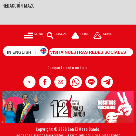
REDACCIÓN MAZO
MENÚ
BUSCAR
HOME
SUBIR
IN ENGLISH →
VISITA NUESTRAS REDES SOCIALES →
Comparte esta noticia:
Copyright © 2026 Con El Mazo Dando.
Todos Los Derechos Reservados. Desarrollado por: Con El Mazo Dando