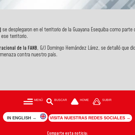
)
se desplegaron en el territorio de la Guayana Esequiba como parte
ese territorio.
acional de la FANB
, G/J Domingo Hernández Lárez, se detalló que di
r amenaza contra nuestro país.
MENÚ
BUSCAR
HOME
SUBIR
IN ENGLISH →
VISITA NUESTRAS REDES SOCIALES →
Comparte esta noticia: