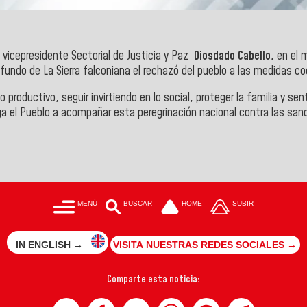
l vicepresidente Sectorial de Justicia y Paz
Diosdado Cabello,
en el 
fundo de La Sierra falconiana
el rechazó del pueblo a las medidas coe
to productivo, seguir invirtiendo en lo social, proteger la familia y
alga el Pueblo a acompañar esta peregrinación nacional contra las san
MENÚ
BUSCAR
HOME
SUBIR
IN ENGLISH →
VISITA NUESTRAS REDES SOCIALES →
Comparte esta noticia: