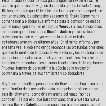
Pero no todo es color de rosa para la oposición extremista. Te
cuento que antes del viaje de despedida que ha iniciado Antony
Blinken, recuerda que tú le dijiste no iba a repetir y lo despediste
con antelación, los principales asesores del State Department
comenzaron a elaborar sus informes para la comisión de enlace
con el nuevo gobierno. En el capítulo
Venezuela,
los funcionarios
reconocen que subestimar a
Nicolás Maduro
y a la revolución
bolivariana ha sido el mayor error de la política exterior
estadounidense en los últimos años. En el mimo informe y por
enésima vez, el gobierno gringo reconoce las profundas divisiones
que existe dentro de la oposición venezolana y los escándalos de
corrupción que salpican a los dirigentes principales. En el informe
también recomiendan a los futuros funcionarios de Trump buscar
"nuevas formas de persuadir" a la cúpula de la revolución
bolivariana a través de sus familiares y colaboradores.
Según estos eruditos pensadores de Harvard, una implosión en el
seno familiar de la revolución sería una opción no violenta para
salir del chavismo, como diría mi amigo del mazo “no nos
conocen”. Es por ello, que buscaron sancionar a nuestra nueva
heroína
Daniela Cabello,
porque según los grandes analistas del