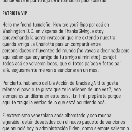
Donde está el punto rojo de información para turistas.
PATRIOTA VIP
Hello my friend furrialeño. How are you? Sigo por acá en
Washington D.C. en vísperas de ThanksGiving, estoy
aprovechando la gentil invitación que me extendió nuestra
querida amiga La Charlotte para un compartir entre
personalidades influyentes del mundo (no vayas a decir nada pero
aquí saben que soy amigo de tu amigo el ministro) ¡carajo!,
todos acá se volvieron locos, que si fotos pa´acá y fotos pa'
allá, seguramente me van a sancionar en un mes.
Por cierto, hablando del Día Acción de Gracias ¿A ti te gusta
rellenar el pavo o te gusta que te lo rellenen de una vez?, eso
siempre es un dilema en este país. ¡En fin!, prepárate porque
aquí te traigo la verdad de lo que está ocurriendo acá.
El extremismo venezolano anda alborotado y con mucha
algarabía, están desatados con el nuevo paquete de sanciones
que anunció hoy la administración Biden, como siempre salieron a