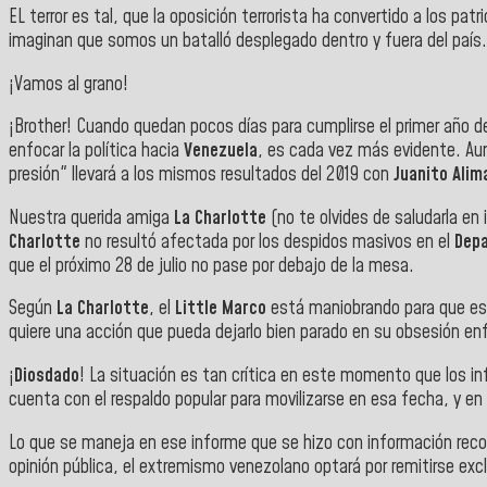
EL terror es tal, que la oposición terrorista ha convertido a los p
imaginan que somos un batalló desplegado dentro y fuera del país.
¡Vamos al grano!
¡Brother! Cuando quedan pocos días para cumplirse el primer año d
enfocar la política hacia
Venezuela
, es cada vez más evidente. Aun
presión" llevará a los mismos resultados del 2019 con
Juanito Alim
Nuestra querida amiga
La Charlotte
(no te olvides de saludarla en 
Charlotte
no resultó afectada por los despidos masivos en el
Dep
que el próximo 28 de julio no pase por debajo de la mesa.
Según
La Charlotte
, el
Little Marco
está maniobrando para que es
quiere una acción que pueda dejarlo bien parado en su obsesión enfe
¡
Diosdado
! La situación es tan crítica en este momento que los in
cuenta con el respaldo popular para movilizarse en esa fecha, y e
Lo que se maneja en ese informe que se hizo con información reco
opinión pública, el extremismo venezolano optará por remitirse ex