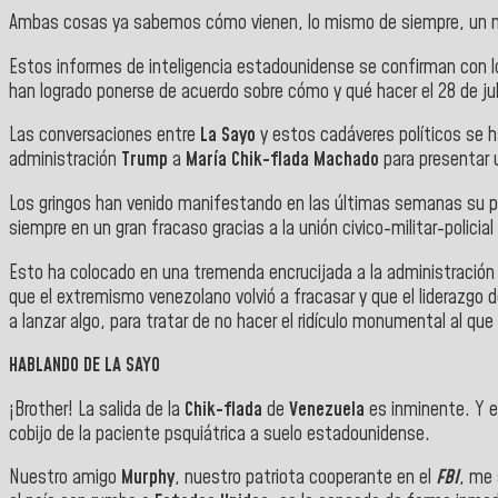
Ambas cosas ya sabemos cómo vienen, lo mismo de siempre, un men
Estos informes de inteligencia estadounidense se confirman con lo
han logrado ponerse de acuerdo sobre cómo y qué hacer el 28 de jul
Las conversaciones entre
La Sayo
y estos cadáveres políticos se ha
administración
Trump
a
María Chik-flada Machado
para presentar u
Los gringos han venido manifestando en las últimas semanas su pr
siempre en un gran fracaso gracias a la unión civico-militar-polici
Esto ha colocado en una tremenda encrucijada a la administración 
que el extremismo venezolano volvió a fracasar y que el liderazgo 
a lanzar algo, para tratar de no hacer el ridículo monumental al q
HABLANDO DE LA SAYO
¡Brother! La salida de la
Chik-flada
de
Venezuela
es inminente. Y e
cobijo de la paciente psquiátrica a suelo estadounidense.
Nuestro amigo
Murphy
, nuestro patriota cooperante en el
FBI
, me 