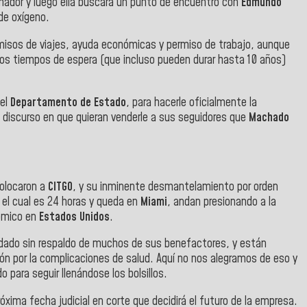
enador y luego ella buscará un punto de encuentro con
Edmundo
 de oxígeno.
misos de viajes, ayuda económicas y permiso de trabajo, aunque
gos tiempos de espera (que incluso pueden durar hasta 10 años)
del
Departamento de Estado
, para hacerle oficialmente la
el discurso en que quieran venderle a sus seguidores que
Machado
colocaron a
CITGO
, y su inminente desmantelamiento por orden
n el cual es 24 horas y queda en
Miami
, andan presionando a la
nómico en
Estados Unidos
.
dado sin respaldo de muchos de sus benefactores, y están
ón por la complicaciones de salud. Aquí no nos alegramos de eso y
 para seguir llenándose los bolsillos.
óxima fecha judicial en corte que decidirá el futuro de la empresa.