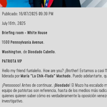
Publicado: 16/07/2025 09:39 PM
July 16th, 2025
Briefing room - White House
1600
Pennsylvania Avenue
.
Washington
, de
Diosdado Cabello
.
PATRIOTA VIP
Hello my friend furrialeño. How are you? ¡Brother! Estamos a casi 1
liderada por
María "La Chik-Flada" Machado.
Puedo adelantarte, qu
¡Peroooooo! Antes de continuar, ¡
Diosdado
! El Mazo ha escalado m
equipo de patriotas son referencia, hasta de los medios más radi
quienes quieren saber cómo es verdaderamente la oposición venezol
investigativo.