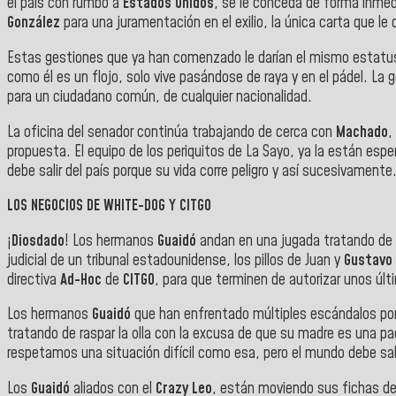
el país con rumbo a
Estados Unidos
, se le conceda de forma inmed
González
para una juramentación en el exilio, la única carta que le 
Estas gestiones que ya han comenzado le darían el mismo estatu
como él es un flojo, solo vive pasándose de raya y en el pádel. La 
para un ciudadano común, de cualquier nacionalidad.
La oficina del senador continúa trabajando de cerca con
Machado
,
propuesta. El equipo de los periquitos de La Sayo, ya la están espe
debe salir del país porque su vida corre peligro y así sucesivamente
LOS NEGOCIOS DE WHITE-DOG Y CITGO
¡
Diosdado
! Los hermanos
Guaidó
andan en una jugada tratando de r
judicial de un tribunal estadounidense, los pillos de Juan y
Gustavo 
directiva
Ad-Hoc
de
CITGO
, para que terminen de autorizar unos úl
Los hermanos
Guaidó
que han enfrentado múltiples escándalos por
tratando de raspar la olla con la excusa de que su madre es una p
respetamos una situación difícil como esa, pero el mundo debe saber
Los
Guaidó
aliados con el
Crazy Leo
, están moviendo sus fichas d