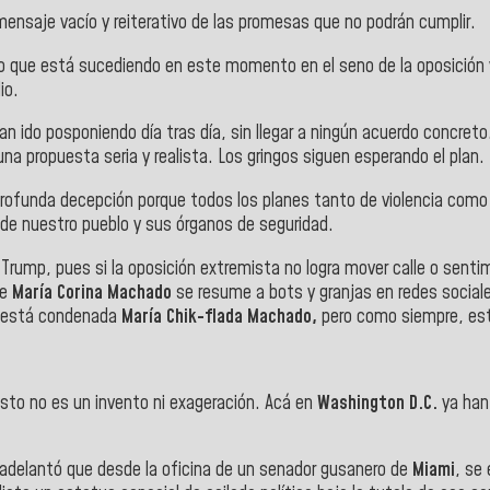
saje vacío y reiterativo de las promesas que no podrán cumplir.
 que está sucediendo en este momento en el seno de la oposición vi
io.
n ido posponiendo día tras día, sin llegar a ningún acuerdo concreto
na propuesta seria y realista. Los gringos siguen esperando el plan.
ofunda decepción porque todos los planes tanto de violencia como 
al de nuestro pueblo y sus órganos de seguridad.
Trump, pues si la oposición extremista no logra mover calle o senti
de
María Corina Machado
se resume a bots y granjas en redes sociale
ue está condenada
María Chik-flada Machado,
pero como siempre, es
sto no es un invento ni exageración. Acá en
Washington D.C.
ya han 
adelantó que desde la oficina de un senador gusanero de
Miami
, se