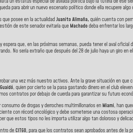
iata un estatus especial de asilada política bajo la tutela de ese s
queda para abrir un nuevo escenario político donde ella recupere algo
s que posee en la actualidad
Juanito Alimaña,
quién cuenta con per
gestión de este senador evitaría que
Machado
deba enfrentar los lar
 y espera que, en las próximas semanas, pueda tener el aval oficial 
rando. No sería extraño que después del 28 de julio haya un giro en 
.
obar una vez más nuestro activos. Ante la grave situación en que 
Guaidó
, quien por cierto se la pasa gastando dinero en el club eleve
timos contratos por debajo de cuerda para garantizar su futuro eco
 consumo de drogas y derroches multimillonarios en
Miami
, han que
aciente con récord oncológico y debe someterse una costosa operaci
 que estos tipos no les importa utilizar algo tan doloroso y delicado
entro de
CITGO
, para que los contratos sean aprobados antes de la pr