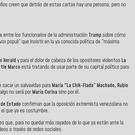
 ellos creen que detrás de estas cartas hay una persona, pero no
ste entre los funcionarios de la administración
Trump
sobre cómo
ox populi” que insistir en la ya conocida política de "máxima
i
Herald
y para el dolor de cabeza de los opositores violentos
La
ttle Marco
está tratando de usar parte de su capital político para
de sacar un salvavidas para
María "La Chik-Flada” Machado, Rubio
 algo no será por
María Corina
sino por él.
 de Estado
confirman que la oposición extremista venezolana no
o el que ya es costumbre.
 es que, para no quedar más rayados de lo que ya están ante la
eos a través de redes sociales.