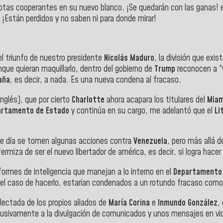
atriotas cooperantes en su nuevo blanco. ¡Se quedarán con las ganas!
 ¡Están perdidos y no saben ni para donde mirar!
el triunfo de nuestro presidente
Nicolás Maduro
, la división que exi
que quieran maquillarlo, dentro del gobierno de
Trump
reconocen a “v
aña
, es decir, a nada. Es una nueva condena al fracaso.
inglés), que por cierto
Charlotte
ahora acapara los titulares del
Miam
artamento de Estado
y continúa en su cargo, me adelantó que el
Li
e día se tomen algunas acciones contra
Venezuela
, pero más allá 
rmiza de ser el nuevo libertador de américa, es decir, si logra hacer
formes de inteligencia que manejan a lo interno en el
Departamento
n el caso de hacerlo, estarían condenados a un rotundo fracaso com
lectada de los propios aliados de
María Corina
e
Inmundo González
,
clusivamente a la divulgación de comunicados y unos mensajes en vid