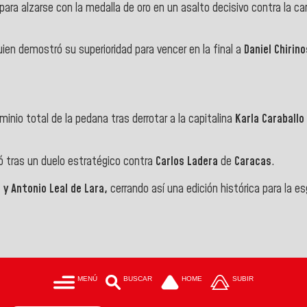
ara alzarse con la medalla de oro en un asalto decisivo contra la 
uien demostró su superioridad para vencer en la final a
Daniel Chirin
ominio total de la pedana tras derrotar a la capitalina
Karla Caraballo
 tras un duelo estratégico contra
Carlos Ladera
de
Caracas
.
 y Antonio Leal de Lara,
cerrando así una edición histórica para la e
MENÚ
BUSCAR
HOME
SUBIR