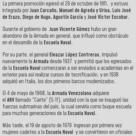
La primera promoción egresó el 29 de octubre de 1811, y estuvo
integrada por
Juan Carcaño, Manuel de Agreda y Urloa, Luis José
de Erazo, Diego de Hugo, Agustín García
y
José Víctor Escobar.
Durante el gobierno de
Juan Vicente Gómez
hubo un gran
abandono de la Armada en general, que influyó como obstáculo
en el desarrollo de la
Escuela Naval.
Por su parte, el general
Eleazar López Contreras
, impulsó
nuevamente la
Armada
desde 1937 y permitió que los egresados
de la
Escuela Naval
comenzaran a ser enviados a academias en el
exterior para así realizar cursos de tecnificación, y en 1938
adquirió en Italia, los dos primeros barcos modernizados.
El 4 de mayo de 1960, la
Armada Venezolana
adquiere
el
ARV
llamado “Carite” (S-11), unidad con la que se inauguró las
fuerzas submarinas del país, la cual serviría como buque escuela
para muchas generaciones de la
Escuela Naval.
Más tarde, el 19 de agosto de 1979 ingresan por primera vez
mujeres cadetes a la
Escuela Naval
y se convirtieron en oficiales