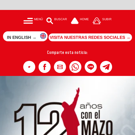
MENÚ
BUSCAR
HOME
SUBIR
IN ENGLISH →
VISITA NUESTRAS REDES SOCIALES →
Comparte esta noticia: