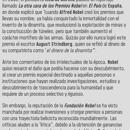
llamado
La otra cara de los Premios Nobel
en
El País
de
España
,
en donde explicó que “cuando
Alfred Nobel
creó los premios que
llevan su nombre, ya había conquistado la inmortalidad con el
invento de la dinamita, que revolucionó la explotación de minas y
la construcción de túneles, pero que también aumentó el
carácter mortífero de las armas. Quizás p
or ello nunca logró este
premio el escritor
August Strindberg
, quien se refirió al dinero de
su compatriota como '
el dinero de la dinamita'
".
Ante los comentarios de los intelectuales de la época,
Nobel
quiso resarcir el daño que podría hacerse con su descubrimiento,
al crear un premio especial destinado a aquellas personas o
instituciones que hayan realizado investigaciones, estudios y
descubrimiento de trascendencia para la humanidad y que
requiere de un proceso selectivo y riguroso.
Sin embargo, la reputación de la
Fundación Nobel
se ha visto
manchada por realizar inversiones y otorgar premios a personas
con una trayectoria belicista reconocida mundialmente. Las
críticas aluden a la "ética", debido a la obtención de ganancias