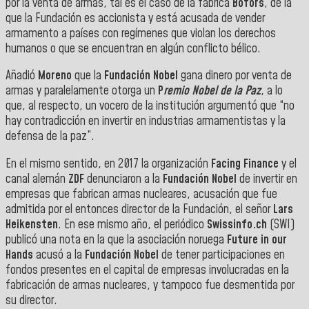
por la venta de armas, tal es el caso de la fábrica
Bofors
, de la
que la Fundación es accionista y está acusada de vender
armamento a países con regímenes que violan los derechos
humanos o que se encuentran en algún conflicto bélico.
Añadió
Moreno
que la
Fundación Nobel
gana dinero por venta de
armas y paralelamente otorga un
P
remio Nobel de la Paz
, a lo
que, al respecto, un vocero de la institución argumentó que “no
hay contradicción en invertir en industrias armamentistas y la
defensa de la paz”.
En el mismo sentido, en 2017 la organización
Facing
Finance
y el
canal alemán
ZDF
denunciaron a la
Fundación Nobel
de invertir en
empresas que fabrican armas nucleares, acusación que fue
admitida por el entonces director de la Fundación, el señor
Lars
Heikensten
. En ese mismo año, el periódico
Swissinfo.ch
(SWI)
publicó una nota en la que la asociación noruega
Future in our
Hands
acusó a la
Fundación Nobel
de tener participaciones en
fondos presentes en el capital de empresas involucradas en la
fabricación de armas nucleares, y tampoco fue desmentida por
su director.