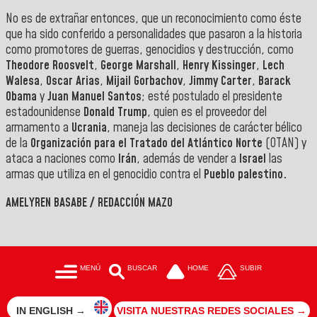
No es de extrañar entonces, que un reconocimiento como éste
que ha sido conferido a personalidades que pasaron a la historia
como promotores de guerras, genocidios y destrucción, como
Theodore Roosvelt
,
George Marshall
,
Henry Kissinger
,
Lech
Walesa
,
Oscar Arias
,
Mijail Gorbachov
,
Jimmy Carter
,
Barack
Obama
y
Juan
Manuel Santos
; esté postulado el presidente
estadounidense
Donald
Trump
, quien es el proveedor del
armamento a
Ucrania
, maneja las decisiones de carácter bélico
de la
Organización para el Tratado del Atlántico Norte
(OTAN) y
ataca a naciones como
Irán
, además de vender a
Israel
las
armas que utiliza en el genocidio contra el
Pueblo palestino.
AMELYREN BASABE / REDACCIÓN MAZO
MENÚ
BUSCAR
HOME
SUBIR
IN ENGLISH →
VISITA NUESTRAS REDES SOCIALES →