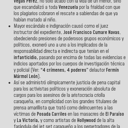
Vegas Pérez
, no solo acabó con la vida de un menor, sino
que escandalizó a toda
Venezuela
por la frialdad con que
los plagiarios cobraron el rescate a sabiendas de que ya
habían matado al niño.
Mayor escándalo e indignación causó como el juez
instructor del expediente,
José Francisco
Cumare Navas
,
obedeciendo presiones de poderosos grupos económicos y
políticos, exoneró uno a uno a los implicados de la
responsabilidad directa e indirecta que tenían en el
infanticidio,
pasando por encima de todas las evidencias e
indicios aportados por los cuerpos de investigación técnica
y policial (Ver:
“4 crímenes, 4 poderes”
delautor
Fermín
Mármol León
).
Así se administró olímpicamente justicia de pena capital
para los activistas políticos y exoneración absoluta de
cargos para los asesinos de la aristocracia criolla
caraqueña, en complicidad con los grandes titulares de
prensa amarillista que trató como delincuentes a las
víctimas de
Posada Carriles
en las masacres de
El Paraíso
y
La Victoria,
y como artistas de
Hollywood
de la alta
farándula del jet set caraqueño a los perpetradores de la