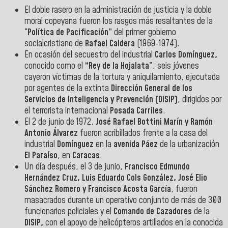
El doble rasero en la administración de justicia y la doble
moral copeyana fueron los rasgos más resaltantes de la
“
Política de Pacificación”
del primer gobierno
socialcristiano de
Rafael Caldera
(1969-1974).
En ocasión del secuestro del industrial
Carlos Domínguez,
conocido como el
“Rey de la Hojalata”
, seis jóvenes
cayeron víctimas de la tortura y aniquilamiento, ejecutada
por agentes de la extinta
Dirección General de los
Servicios de Inteligencia y Prevención (DISIP)
, dirigidos por
el terrorista internacional
Posada Carriles
.
El 2 de junio de 1972,
José Rafael Bottini Marín y Ramón
Antonio Álvarez
fueron acribillados frente a la casa del
industrial
Domínguez
en la
avenida Páez
de la urbanización
El Paraíso
, en
Caracas
.
Un día después, el 3 de junio,
Francisco Edmundo
Hernández Cruz, Luis Eduardo Cols González, José Elio
Sánchez Romero y Francisco Acosta García
, fueron
masacrados durante un operativo conjunto de más de 300
funcionarios policiales y el
Comando de Cazadores
de la
DISIP,
con el apoyo de helicópteros artillados en la conocida