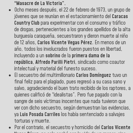
“Masacre de La Victoria”.
Ocho meses después, el 22 de febrero de 1973, un grupo de
jóvenes que se reunían en el estacionamiento del
Caracas
Country Club
para experimentar con el consumo y tráfico
de drogas, pertenecientes a los grandes apellidos de la alta
burguesía caraqueña, secuestraron y dieron muerte al niño
de 12 años,
Carlos Vicente Vegas Pérez
. En menos de un
año, todos los involucrados fueron puestos en libertad,
incluyendo a un
sobrino
de la
primera dama de la
república
,
Alfredo Parilli Pietri
, sindicado como coautor
intelectual y material del funesto suceso.
El secuestro del multimillonario
Carlos Domínguez
tuvo un
final feliz para el plagiado, pues regresó a su casa sano y
salvo, agradeciendo el buen trato recibido de los raptores, a
quienes calificó de “idealistas”. Pero fue pagado con la
sangre de seis víctimas inocentes que nada tuvieron que
ver con dicho secuestro, según demuestran las evidencias,
ya
Luis Posada Carriles
los había sentenciado a salvajes
torturas y muerte.
Por el contrario, el secuestro y homicidio del
Carlos Vicente