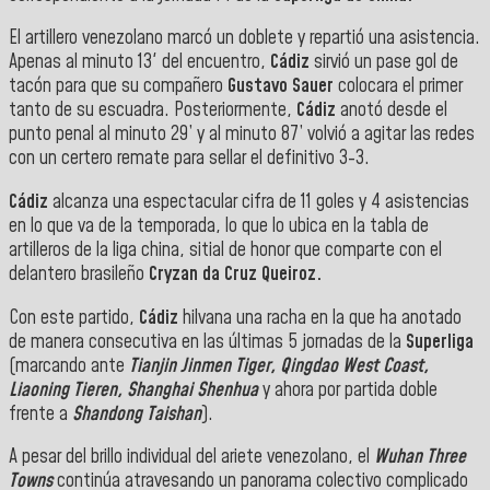
El artillero venezolano marcó un doblete y repartió una asistencia.
Apenas al minuto 13' del encuentro,
Cádiz
sirvió un pase gol de
tacón para que su compañero
Gustavo Sauer
colocara el primer
tanto de su escuadra. Posteriormente,
Cádiz
anotó desde el
punto penal al minuto 29’ y al minuto 87’ volvió a agitar las redes
con un certero remate para sellar el definitivo 3-3.
Cádiz
alcanza una espectacular cifra de 11 goles y 4 asistencias
en lo que va de la temporada, lo que lo ubica en la tabla de
artilleros de la liga china, sitial de honor que comparte con el
delantero brasileño
Cryzan
da Cruz Queiroz.
Con este partido,
Cádiz
hilvana una racha en la que ha anotado
de manera consecutiva en las últimas 5 jornadas de la
Superliga
(marcando ante
Tianjin Jinmen Tiger, Qingdao West Coast,
Liaoning Tieren, Shanghai Shenhua
y ahora por partida doble
frente a
Shandong Taishan
).
A pesar del brillo individual del ariete venezolano, el
Wuhan Three
Towns
continúa atravesando un panorama colectivo complicado