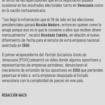
al temor de las repercusiones que esta negociación pudiera
ocasionar en los resultados electorales tanto en
Venezuela
como
en
la nación norteamericana.
"Les llegó la información que el 28 de Julio en las elecciones
presidenciales ganará
Nicolás Maduro,
entonces quieren correr la
arruga porque eso es lo que le conviene a ellos que reciben dinero
mensualmente", recalcó
Diosdado Cabello,
en
relación al nuevo
diferimiento de fecha para el remate de esta empresa nacional
asentada en
EEUU.
El primer vicepresidente del
Partido Socialista Unido de
Venezuela
(PSUV)
presentó un video donde algunos opositores y
representantes de empresas petroleras, denunciaron el
mecanismo de extorsión de los opositores en
EEUU
que pretenden
perpetuar el robo a esta empresas despojada al Estado
venezolano con la complicidad de jueces en ese país.
REDACCIÓN MAZO