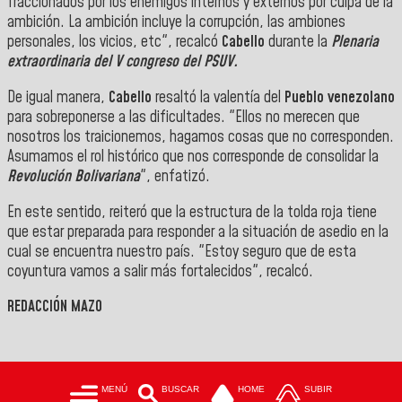
fraccionados por los enemigos internos y externos por culpa de la
ambición. La ambición incluye la corrupción, las ambiones
personales, los vicios, etc", recalcó
Cabello
durante la
Plenaria
extraordinaria del V congreso del PSUV.
De igual manera,
Cabello
resaltó la valentía del
Pueblo venezolano
para sobreponerse a las dificultades. "Ellos no merecen que
nosotros los traicionemos, hagamos cosas que no corresponden.
Asumamos el rol histórico que nos corresponde de consolidar la
Revolución Bolivariana
", enfatizó.
En este sentido, reiteró que la estructura de la tolda roja tiene
que estar preparada para responder a la situación de asedio en la
cual se encuentra nuestro país. "Estoy seguro que de esta
coyuntura vamos a salir más fortalecidos", recalcó.
REDACCIÓN MAZO
MENÚ
BUSCAR
HOME
SUBIR