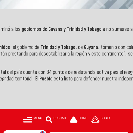
nminó a los
gobiernos de Guyana y Trinidad y Tobago
a no sumarse a 
nidos
, el gobierno de
Trinidad y Tobago,
de
Guyana
, tómenlo con cal
stán prestando para desestabilizar a la región y este continente”, s
ntal del país cuenta con 34 puntos de resistencia activa para el res
gridad territorial. El
Pueblo
está listo para defender nuestra independ
MENÚ
BUSCAR
HOME
SUBIR