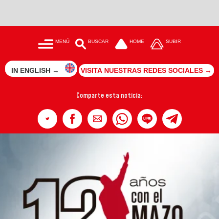
MENÚ
BUSCAR
HOME
SUBIR
IN ENGLISH →
VISITA NUESTRAS REDES SOCIALES →
Comparte esta noticia: