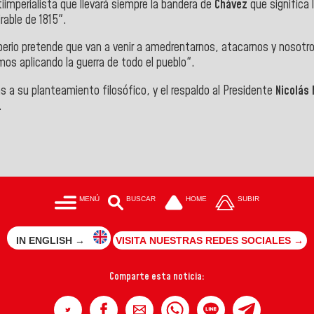
iimperialista que llevará siempre la bandera de
Chávez
que significa 
rable de 1815".
l imperio pretende que van a venir a amedrentarnos, atacarnos y noso
os aplicando la guerra de todo el pueblo".
as a su planteamiento filosófico, y el respaldo al Presidente
Nicolás
.
MENÚ
BUSCAR
HOME
SUBIR
IN ENGLISH →
VISITA NUESTRAS REDES SOCIALES →
Comparte esta noticia: