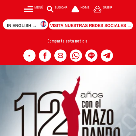
MENÚ
BUSCAR
HOME
SUBIR
IN ENGLISH →
VISITA NUESTRAS REDES SOCIALES →
Comparte esta noticia: