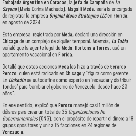
Embajada Argentina en Caracas
, la
jefa de Campaña
de
La
Sayona
(María Corina Machado),
Magalli
Meda
, sería la encargada
de registrar la empresa
Original Mano Strategies LLC
en
Florida
,
en agosto de 2024.
Esta empresa, registrada por
Meda,
declaró una dirección en
Chicago
de un complejo de alquiler temporal. Además,
La Tabla
señaló que la agente legal de
Meda
,
Hortensia Torres,
usó un
apartamento vacacional en
Florida
.
Detalló que estas acciones
Meda
las hizo a través de
Gerardo
Perozo
, quien está radicado en
Chicago
y “figura como gerente.
En
LinkedIn
se autodefine como experto en ‘recaudar y distribuir
fondos’ para ‘cambiar el gobierno de Venezuela’ desde hace 20
años”.
En ese sentido, explicó que
Perozo
manejó casi 1 millón de
dólares para crear un total de 35
Organizaciones No
Gubernamentales
(ONG), con el propósito de repartir el dinero a 18
grupos opositores y unir a 15 facciones en 24 regiones de
Venezuela
.