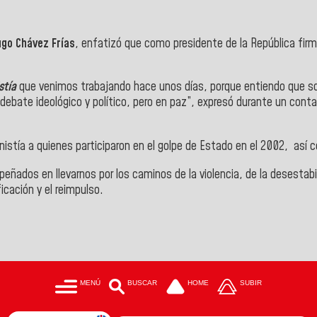
ugo Chávez Frías
, enfatizó que como presidente de la República fir
stía
que venimos trabajando hace unos días, porque entiendo que so
ebate ideológico y político, pero en paz”, expresó durante un cont
istía a quienes participaron en el golpe de Estado en el 2002, así 
eñados en llevarnos por los caminos de la violencia, de la desestabil
ificación y el reimpulso.
MENÚ
BUSCAR
HOME
SUBIR