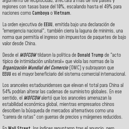
argumento de reciprocidad, afectará a más de 180 países y
regiones con tasas base del 10%, escalando hasta el 49% para
naciones como
Camboya
o
Vietnam
.
La orden ejecutiva de
EEUU
, emitida bajo una declaración de
"emergencia nacional", también cierra la laguna de minimis, una
norma que permitía el ingreso sin impuestos de paquetes de bajo
valor desde China.
Desde el
MOFCOM
tildaron la política de
Donald Trump
de "acto
típico de intimidación unilateral» que viola las normas de la
Organización Mundial del Comercio
(OMC) y subrayaron que
EEUU
es el mayor beneficiario del sistema comercial internacional.
Los aranceles estadounidenses que elevan el total para China al
54% podrían alterar las cadenas de suministro globales. En ese
sentido, el
MOFCOM
alertó que los aranceles amenazan la
estabilidad económica global, mientras empresarios chinos
describen la búsqueda de mercados alternativos como una
"carrera de ratas" con guerras de precios y márgenes reducidos.
En
Wall Street
, los índices repuntaron tras el anuncio, pero