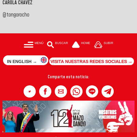
CAROLA CHÁVEZ
@tongorocho
MENÚ
BUSCAR
HOME
SUBIR
IN ENGLISH →
VISITA NUESTRAS REDES SOCIALES →
Comparte esta noticia: