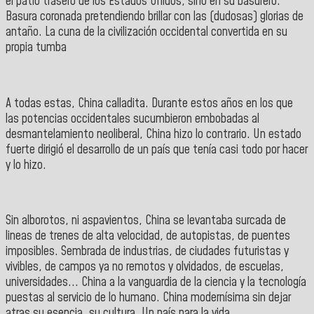
el patio trasero de los Estados Unidos, sino en su basurero.
Basura coronada pretendiendo brillar con las (dudosas) glorias de
antaño. La cuna de la civilización occidental convertida en su
propia tumba
A todas estas, China calladita. Durante estos años en los que
las potencias occidentales sucumbieron embobadas al
desmantelamiento neoliberal, China hizo lo contrario. Un estado
fuerte dirigió el desarrollo de un país que tenía casi todo por hacer
y lo hizo.
Sin alborotos, ni aspavientos, China se levantaba surcada de
lineas de trenes de alta velocidad, de autopistas, de puentes
imposibles. Sembrada de industrias, de ciudades futuristas y
vivibles, de campos ya no remotos y olvidados, de escuelas,
universidades... China a la vanguardia de la ciencia y la tecnología
puestas al servicio de lo humano. China modernísima sin dejar
atras su esencia, su cultura. Un país para la vida.