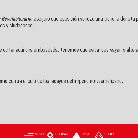
 Revolucionario
, aseguró que oposición venezolana tiene la derrota p
nos y ciudadanas.
 evitar aquí una emboscada, tenemos que evitar que vayan a alterar
smo contra el odio de los lacayos del imperio norteamericano.
MENÚ
BUSCAR
HOME
SUBIR