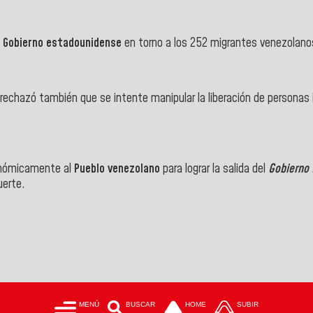
Gobierno estadounidense
en torno a los 252 migrantes venezolan
, rechazó también que se intente manipular la liberación de personas 
onómicamente al
Pueblo venezolano
para lograr la salida del
Gobierno 
uerte.
MENÚ
BUSCAR
HOME
SUBIR