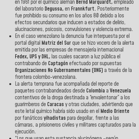
en 1961 por el químico alemán
Bernd Marquardt,
empleado
del laboratorio
Degussa,
en
Frannkfurt.
Posteriormente
fue prohibido su consumo en los años 80 debido a los
efectos secundarios que inducen a estados de delirio,
alucinaciones, psicosis, convulsiones y violencia extrema.
En el caso venezolano la denuncia fue interpuesta por el
portal digital
Matriz del Sur
que se hizo vocero de la alerta
emitida por las empresas de mensajería internacional
Fedex, UPS y DHL,
las cuales sacaron a luz pública el
contrabando de
Captagón
efectuado por supuestas
Organizaciones No Gubernamentales (ONG)
a través de la
frontera colombo-venezolana.
La alerta temprana fue acompañada del reporte de
paquetes contrabandeados desde
Colombia
a
Venezuela
contentivos de la droga destinada a “envalentonar” a los
guarimberos de
Caracas
y otras ciudades, advirtiendo que
este letal químico habría sido usado en el
Medio Oriente
por fanáticos
yihadistas
para degollar, frente a las
cámaras, a prisioneros civiles y militares capturados para la
ejecución.
“Los que usan esta sustancia alucinógena –según