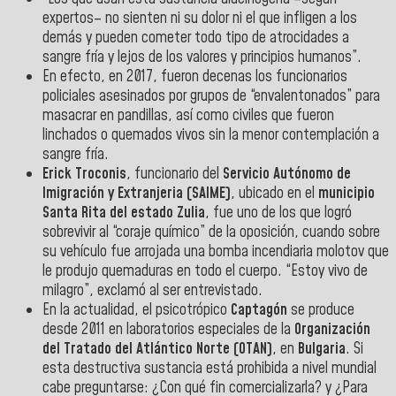
expertos– no sienten ni su dolor ni el que infligen a los
demás y pueden cometer todo tipo de atrocidades a
sangre fría y lejos de los valores y principios humanos”.
En efecto, en 2017, fueron decenas los funcionarios
policiales asesinados por grupos de “envalentonados” para
masacrar en pandillas, así como civiles que fueron
linchados o quemados vivos sin la menor contemplación a
sangre fría.
Erick Troconis
, funcionario del
Servicio Autónomo de
Imigración y Extranjeria (SAIME)
, ubicado en el
municipio
Santa Rita del estado Zulia
, fue uno de los que logró
sobrevivir al “coraje químico” de la oposición, cuando sobre
su vehículo fue arrojada una bomba incendiaria molotov que
le produjo quemaduras en todo el cuerpo. “Estoy vivo de
milagro”, exclamó al ser entrevistado.
En la actualidad, el psicotrópico
Captagón
se produce
desde 2011 en laboratorios especiales de la
Organización
del Tratado del Atlántico Norte (OTAN)
, en
Bulgaria
. Si
esta destructiva sustancia está prohibida a nivel mundial
cabe preguntarse: ¿Con qué fin comercializarla? y ¿Para