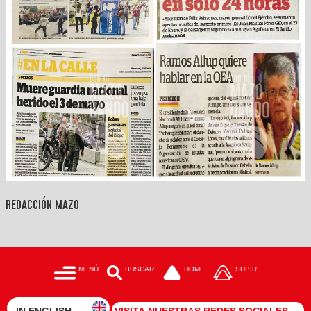
REDACCIÓN MAZO
MENÚ
BUSCAR
HOME
SUBIR
IN ENGLISH →
VISITA NUESTRAS REDES SOCIALES →