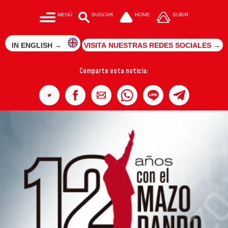
MENÚ
BUSCAR
HOME
SUBIR
IN ENGLISH →
VISITA NUESTRAS REDES SOCIALES →
Comparte esta noticia: