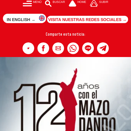
MENÚ
BUSCAR
HOME
SUBIR
IN ENGLISH →
VISITA NUESTRAS REDES SOCIALES →
Comparte esta noticia: