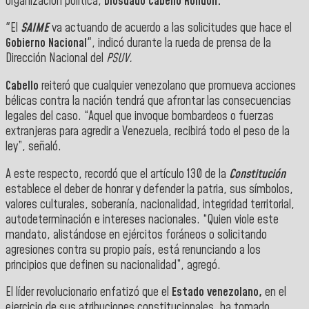
organización política,
Diosdado Cabello Rondón.
"El
SAIME
va actuando de acuerdo a las solicitudes que hace el
Gobierno Nacional
", indicó durante la rueda de prensa de la
Dirección Nacional
del
PSUV.
Cabello
reiteró que cualquier venezolano que promueva acciones
bélicas contra la nación tendrá que afrontar las consecuencias
legales del caso. “Aquel que invoque bombardeos o fuerzas
extranjeras para agredir a Venezuela, recibirá todo el peso de la
ley”, señaló.
A este respecto, recordó que el artículo 130 de la
Constitución
establece el deber de honrar y defender la patria, sus símbolos,
valores culturales, soberanía, nacionalidad, integridad territorial,
autodeterminación e intereses nacionales. “Quien viole este
mandato, alistándose en ejércitos foráneos o solicitando
agresiones contra su propio país, está renunciando a los
principios que definen su nacionalidad”, agregó.
El líder revolucionario enfatizó que el
Estado venezolano,
en el
ejercicio de sus atribuciones constitucionales, ha tomado