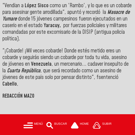
"Vendían a
López Sisco
como un 'Rambo', y lo que es un cobarde
para asesinar gente arrodillada", apuntó y recordó la
Masacre de
Yumare
donde 15 jóvenes campesinos fueron ejecutados en un
caserío en el estado
Yaracuy,
por fuerzas policiales y militares
comandadas por este excomisario de la DISIP (antigua policía
política).
"¡Cobarde! ¡Mil veces cobarde! Donde estés metido eres un
cobarde y seguirás siendo un cobarde por toda tu vida, asesino
de jóvenes en
Venezuela
, un mercenario... cadaver insepulto de
la
Cuarta República
, que será recordado como un asesino de
jóvenes de este país solo por pensar distinto", fsentenció
Cabello
,
REDACCIÓN MAZO
MENÚ
BUSCAR
HOME
SUBIR