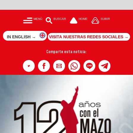
MENÚ
BUSCAR
HOME
SUBIR
IN ENGLISH →
VISITA NUESTRAS REDES SOCIALES →
Comparte esta noticia: