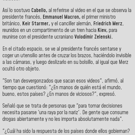
Así lo sostuvo
Cabello,
al referirse al video en el que se observa la
presidente francés,
Emmanuel Macron,
el primer ministro
británico,
Keir Starmer,
y el canciller alemán,
Friedrich Merz
,
reunidos en un compartimento de un tren hacia
Kiev,
para
reunirse con el presidente ucraniano
Volodímir Zelenski.
En el citado espacio, se ve al presidente francés sentarse y
coger un utensilio antes de cruzar los brazos, haciéndolo invisible
a las cámaras, y luego deslizarlo en su bolsillo, al igual que Merz
ocultó otro objeto.
"Son tan desvergonzados que sacan esos videos", afirmó, al
tiempo que cuestionó: "¿En manos de quién está el mundo,
bueno, estos países? ¿En manos de viciosos?", expresó.
Señaló que se trata de personas que "para tomar decisiones
necesita pasarse 'una raya por la nariz'. De gente que consume
drogas abiertamente y no les importa absolutamente nada".
"¿Cuál ha sido la respuesta de los países donde ellos gobiernan?