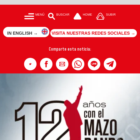
MENÚ
BUSCAR
HOME
SUBIR
IN ENGLISH →
VISITA NUESTRAS REDES SOCIALES →
Comparte esta noticia: