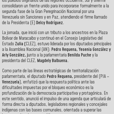
los pueblos originarios de las regiones Occidente, Sur y Oriente
consolidaron un frente unido para incorporarse formalmente a la
segunda fase de la Gran Peregrinación Nacional por una
Venezuela sin Sanciones y en Paz, atendiendo el firme llamado
de la Presidenta (E)
Delcy Rodríguez
.
La jornada, que inició con un tributo a los ancestros en la Plaza
Bolívar de Maracaibo y continuó en el Consejo Legislativo del
Estado
Zulia (
CLEZ), estuvo liderada por los diputados principales
a la Asamblea Nacional (AN):
Pedro Requena, Yesenia González y
Arly González, j
unto a la parlamentaria
Benilda Puche
y la
presidenta del CLEZ,
Magdely Balbuena.
Como parte de las líneas estratégicas de territorialización
parlamentaria, el diputado
Pedro Requena,
presidente del (PIA –
Venezuela
), enfatizó que la respuesta política ante las
dificultades impuestas por el bloqueo económico es la
profundización de la democracia participativa y protagónica. En
este sentido, anunció el impulso de una agenda que articulará de
forma directa a diputados, legisladores regionales y concejales
indígenas con las bases comunales, orientada a superar las