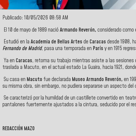
Publicado: 10/05/2026 08:58 AM
El 10 de mayo de 1889 nació
Armando Reverón,
considerado como e
Estudió en la
Academia de Bellas Artes
de
Caracas
desde 1908, ha
Fernando de Madrid
, pasa una temporada en
París
y en 1915 regre
Ya en
Caracas
, retoma su trabajo mientras asiste a las sesiones 
traslada a Macuto, en el actual estado La Guaira, hacia 1921, do
Su casa en
Macuto
fue declarada
Museo Armando Reverón,
en 19
su misma obra, sin embargo, no pudiera separarse un aspecto del o
Se caracterizó por la humildad de un castillete convertido en te
pantalones fuertemente ajustados a la cintura, seducido por el resp
REDACCIÓN MAZO