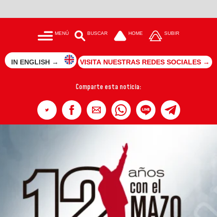
MENÚ
BUSCAR
HOME
SUBIR
IN ENGLISH →
VISITA NUESTRAS REDES SOCIALES →
Comparte esta noticia: