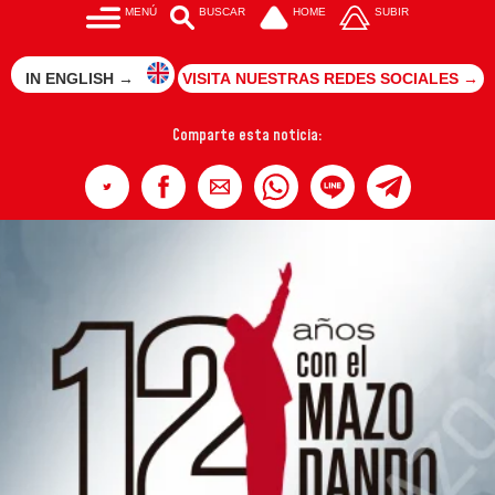
MENÚ
BUSCAR
HOME
SUBIR
IN ENGLISH →
VISITA NUESTRAS REDES SOCIALES →
Comparte esta noticia: