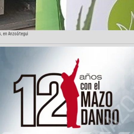
s, en Anzoátegui